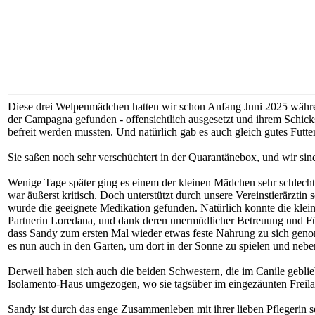
Diese drei Welpenmädchen hatten wir schon Anfang Juni 2025 während
der Campagna gefunden - offensichtlich ausgesetzt und ihrem Schick
befreit werden mussten. Und natürlich gab es auch gleich gutes Futt
Sie saßen noch sehr verschüchtert in der Quarantänebox, und wir sin
Wenige Tage später ging es einem der kleinen Mädchen sehr schlecht.
war äußerst kritisch. Doch unterstützt durch unsere Vereinstierärztin 
wurde die geeignete Medikation gefunden. Natürlich konnte die klei
Partnerin Loredana, und dank deren unermüdlicher Betreuung und Fürs
dass Sandy zum ersten Mal wieder etwas feste Nahrung zu sich genom
es nun auch in den Garten, um dort in der Sonne zu spielen und nebe
Derweil haben sich auch die beiden Schwestern, die im Canile geblie
Isolamento-Haus umgezogen, wo sie tagsüber im eingezäunten Freilauf 
Sandy ist durch das enge Zusammenleben mit ihrer lieben Pflegerin s