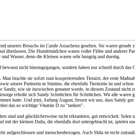
 unseres Besuchs im Canile Arzachena gesehen. Sie waren gerade zwei
sal überlassen. Die Hundemädchen waren voller Flöhe und anderer Paras
er und Wasser, denn die Kleinen waren sehr hungrig und durstig.
d bewusst nicht hineingegangen, sondern haben nur schnell durch das G
 Man brachte sie sofort zum kooperierenden Tierarzt, der erste Maßnah
sowie unsere Partnerin in Stintino, die ebenfalls Tierärztin ist und sch
ne Sandy, wie sie inzwischen genannt wurde, in diesem Zustand nicht z
orge erholte sich Sandy Schrittchen für Schrittchen. Wir alle waren g
men hatte. Und jetzt, Anfang August, freuen wir uns, dass Sandy gut 
nbei das so wichtige Vitamin D zu "tanken".
ben sind und glücklicherweise nicht erkrankten, gut entwickelt. Selen 
mit der kleinen Dalia, die ebenfalls dort untergebracht ist, spielen u
ehr aufgeschlossen und menschenbezogen. Auch Shila ist recht zutrauli